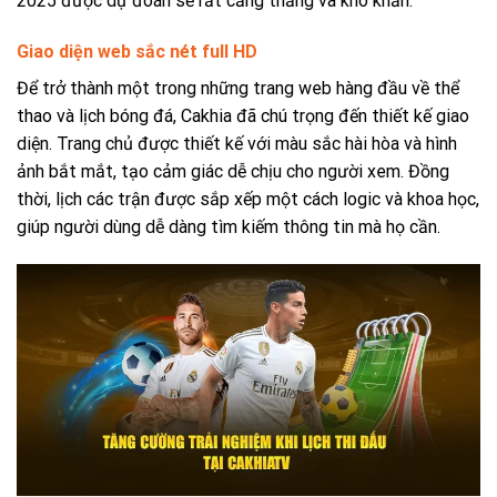
2025 được dự đoán sẽ rất căng thẳng và khó khăn.
Giao diện web sắc nét full HD
Để trở thành một trong những trang web hàng đầu về thể
thao và lịch bóng đá, Cakhia đã chú trọng đến thiết kế giao
diện. Trang chủ được thiết kế với màu sắc hài hòa và hình
ảnh bắt mắt, tạo cảm giác dễ chịu cho người xem. Đồng
thời, lịch các trận được sắp xếp một cách logic và khoa học,
giúp người dùng dễ dàng tìm kiếm thông tin mà họ cần.