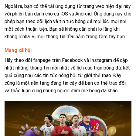
Ngoài ra, bạn có thể tải ứng dụng từ trang web hiện đại này
với phiên bản dành cho cả iOS và Android. Ứng dụng này cho
phép bạn theo dõi lịch và tin tức bóng đá mọi lúc, mọi nơi
một cách thuận tiện. Bạn sẽ không cần phải lo lắng khi
không ở nhà, vì mọi thông tin đều nằm trong tầm tay bạn.
Mạng xã hội
Hãy theo dõi fanpage trên Facebook và Instagram để cập
nhật những thông tin mới nhất về lịch các trận bóng đá, kết
quả cũng như các tin tức nóng hổi từ giới thể thao. Đây
cũng là một nền tảng đáng tin cậy để bạn có thể trao đổi
và thảo luận cùng những người đam mê bóng đá khác.