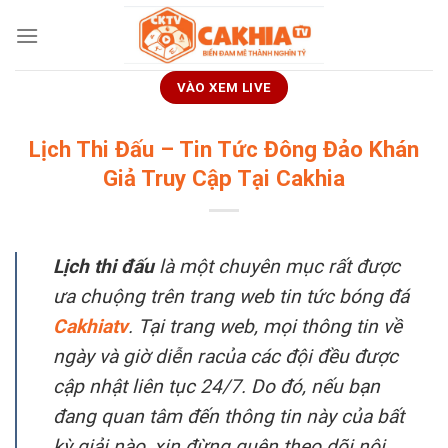
Skip
to
content
VÀO XEM LIVE
Lịch Thi Đấu – Tin Tức Đông Đảo Khán
Giả Truy Cập Tại Cakhia
Lịch thi đấu
là một chuyên mục rất được
ưa chuộng trên trang web tin tức bóng đá
Cakhiatv
.
Tại trang web, mọi thông tin về
ngày và giờ diễn racủa các đội đều được
cập nhật liên tục 24/7. Do đó, nếu bạn
đang quan tâm đến thông tin này của bất
kỳ giải nào, xin đừng quên theo dõi nội