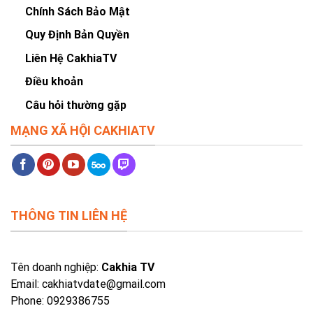
Chính Sách Bảo Mật
Quy Định Bản Quyền
Liên Hệ CakhiaTV
Điều khoản
Câu hỏi thường gặp
MẠNG XÃ HỘI CAKHIATV
THÔNG TIN LIÊN HỆ
Tên doanh nghiệp:
Cakhia TV
Email:
cakhiatvdate@gmail.com
Phone: 0929386755