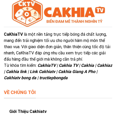
CaKhiaTV
là một nền tảng trực tiếp bóng đá chất lượng,
mang đến trải nghiệm tối ưu cho người hâm mộ môn thể
thao vua. Với giao diện đơn giản, thân thiện cùng tốc độ tải
nhanh, CaKhiaTV đáp ứng nhu cầu xem trực tiếp các giải
đấu hàng đầu thế giới mà không cần trả phí.
Từ khóa tìm kiếm:
CakhiaTV | Cakhia TV | Cakhia | Cakhiaz
| Cakhia link | Link Cakhiatv | Cakhia Giang A Pho |
Cakhiatv bong da | tructiepbongda
VỀ CHÚNG TÔI
Giới Thiệu Cakhiatv