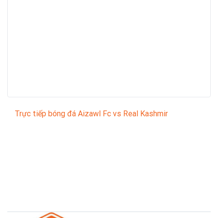
Trực tiếp bóng đá Aizawl Fc vs Real Kashmir
Trận đấu giữa
Aizawl Fc
và
Real Kashmir
thuộc khuôn
khổ
Indian League Division 1
sẽ diễn ra vào lúc
20:00
.
Bình luận viên:
Giàng A Choén
Tỷ số hiện tại:
0 - 0