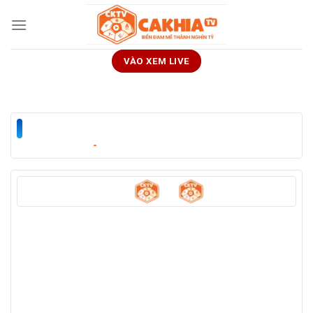
Skip
to
content
VÀO XEM LIVE
Link trực tiếp trận
Akron Togliatti
VS
Fk Rostov
ngày 11/05/2026
-
17:00
0
0
Akron Togliatti
-
Fk Rostov