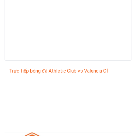
Trực tiếp bóng đá Athletic Club vs Valencia Cf
Trận đấu giữa
Athletic Club
và
Valencia Cf
thuộc
khuôn khổ
Spanish La Liga
sẽ diễn ra vào lúc
21:15
.
Bình luận viên:
GIÀNG A MÂY
Tỷ số hiện tại:
0 - 1