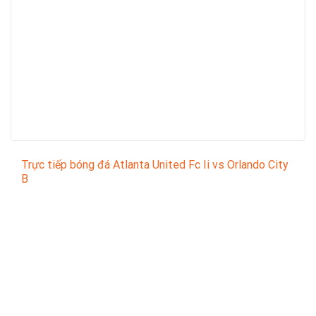
Trực tiếp bóng đá Atlanta United Fc Ii vs Orlando City
B
Trận đấu giữa
Atlanta United Fc Ii
và
Orlando City B
thuộc khuôn khổ
MLS Next Pro
sẽ diễn ra vào lúc
06:00
.
Bình luận viên:
GIÀNG A PHỆ
Tỷ số hiện tại:
0 - 0