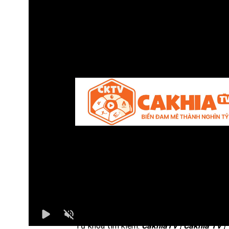
Bình luận viên:
GIÀNG A BẨY
Tỷ số hiện tại:
0 - 0
CaKhiaTV
là một nền tảng trực tiếp bóng 
chất lượng, mang đến trải nghiệm tối ưu c
người hâm mộ môn thể thao vua. Với giao d
đơn giản, thân thiện cùng tốc độ tải nhanh,
CaKhiaTV đáp ứng nhu cầu xem trực tiếp c
giải đấu hàng đầu thế giới mà không cần tr
phí.
Từ khóa tìm kiếm:
CakhiaTV | Cakhia TV |