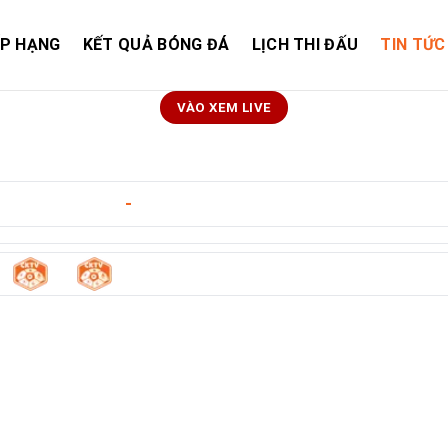
ẾP HẠNG
KẾT QUẢ BÓNG ĐÁ
LỊCH THI ĐẤU
TIN TỨC
VÀO XEM LIVE
gày 12/05/2026
-
03:00
0
0
Fc
-
Patriotas Fc