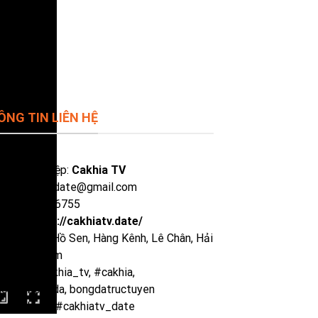
ÔNG TIN LIÊN HỆ
 doanh nghiệp:
Cakhia TV
il:
cakhiatvdate@gmail.com
ne: 0929386755
site:
https://cakhiatv.date/
Chỉ:
135 P. Hồ Sen, Hàng Kênh, Lê Chân, Hải
ng, Việt Nam
hiatv, #cakhia_tv, #cakhia,
uctiepbongda, bongdatructuyen
nk_cakhiatv #cakhiatv_date