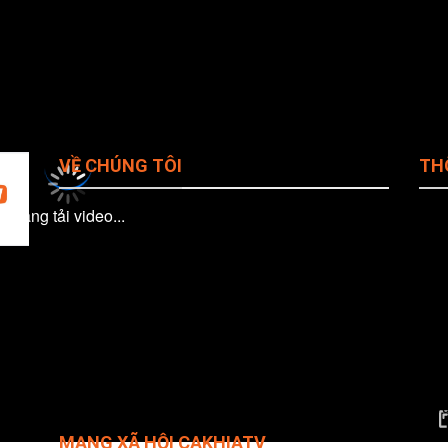
VỀ CHÚNG TÔI
TH
Đang tải video...
Giới Thiệu Cakhiatv
Tên
Ema
Chính Sách Bảo Mật
đá
Pho
ho
Quy Định Bản Quyền
Web
iện
Địa 
Liên Hệ CakhiaTV
Phò
ác
Điều khoản
#cak
ả
Câu hỏi thường gặp
#tr
#li
MẠNG XÃ HỘI CAKHIATV