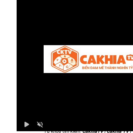
Bình luận viên:
VĂN GÔN
Tỷ số hiện tại:
3 - 1
CaKhiaTV
là một nền tảng trực tiếp bóng 
chất lượng, mang đến trải nghiệm tối ưu c
người hâm mộ môn thể thao vua. Với giao d
đơn giản, thân thiện cùng tốc độ tải nhanh,
CaKhiaTV đáp ứng nhu cầu xem trực tiếp c
giải đấu hàng đầu thế giới mà không cần tr
phí.
Từ khóa tìm kiếm:
CakhiaTV | Cakhia TV |