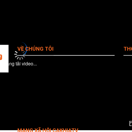
VỀ CHÚNG TÔI
TH
Đang tải video...
Giới Thiệu Cakhiatv
Tên
Ema
Chính Sách Bảo Mật
đá
Pho
ho
Quy Định Bản Quyền
Web
iện
Địa 
Liên Hệ CakhiaTV
Phò
ác
Điều khoản
#cak
ả
Câu hỏi thường gặp
#tr
#li
MẠNG XÃ HỘI CAKHIATV