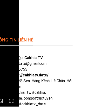
ÔNG TIN LIÊN HỆ
 doanh nghiệp:
Cakhia TV
il:
cakhiatvdate@gmail.com
ne: 0929386755
site:
https://cakhiatv.date/
Chỉ:
135 P. Hồ Sen, Hàng Kênh, Lê Chân, Hải
ng, Việt Nam
hiatv, #cakhia_tv, #cakhia,
uctiepbongda, bongdatructuyen
nk_cakhiatv #cakhiatv_date