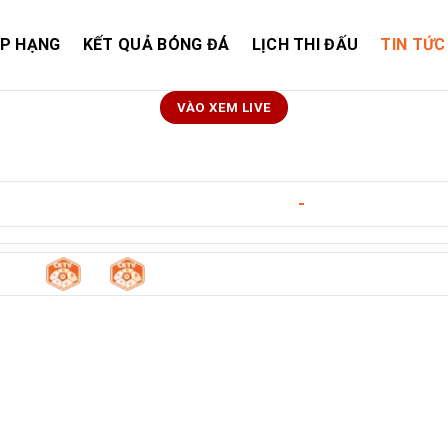
ẾP HẠNG
KẾT QUẢ BÓNG ĐÁ
LỊCH THI ĐẤU
TIN TỨC
VÀO XEM LIVE
S
Song Lam Nghe An
ngày 10/05/2026
-
18:00
3
1
h City
-
Song Lam Nghe An