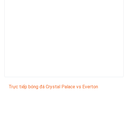
Trực tiếp bóng đá Crystal Palace vs Everton
Trận đấu giữa
Crystal Palace
và
Everton
thuộc khuôn
khổ
English Premier League
sẽ diễn ra vào lúc
20:00
.
Bình luận viên:
Giàng A Sếu
Tỷ số hiện tại:
2 - 2