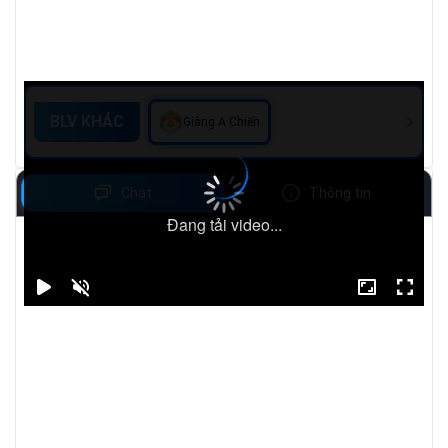
BLV KHÁC
Giàng A Chiến
Chat
Thông tin
Đang tải video...