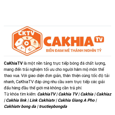
CaKhiaTV
là một nền tảng trực tiếp bóng đá chất lượng,
mang đến trải nghiệm tối ưu cho người hâm mộ môn thể
thao vua. Với giao diện đơn giản, thân thiện cùng tốc độ tải
nhanh, CaKhiaTV đáp ứng nhu cầu xem trực tiếp các giải
đấu hàng đầu thế giới mà không cần trả phí.
Từ khóa tìm kiếm:
CakhiaTV | Cakhia TV | Cakhia | Cakhiaz
| Cakhia link | Link Cakhiatv | Cakhia Giang A Pho |
Cakhiatv bong da | tructiepbongda