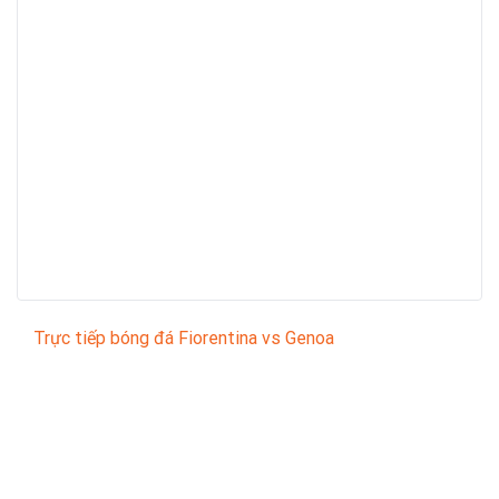
Trực tiếp bóng đá Fiorentina vs Genoa
Trận đấu giữa
Fiorentina
và
Genoa
thuộc khuôn khổ
Italian Serie A
sẽ diễn ra vào lúc
20:00
.
Bình luận viên:
GIÀNG A MIKE
Tỷ số hiện tại:
0 - 0