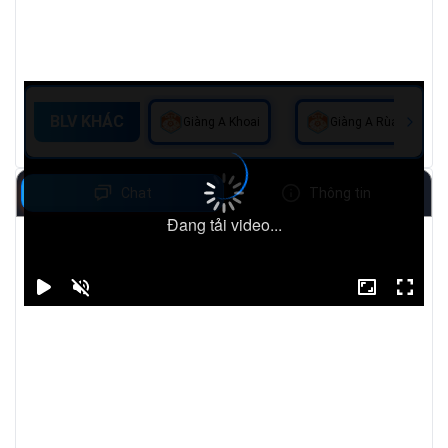
BLV KHÁC
Giàng A Khoai
Giàng A Rùa
Chat
Thông tin
Đang tải video...