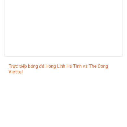
Trực tiếp bóng đá Hong Linh Ha Tinh vs The Cong
Viettel
Trận đấu giữa
Hong Linh Ha Tinh
và
The Cong
Viettel
thuộc khuôn khổ
Vietnam National Champion
League
sẽ diễn ra vào lúc
18:00
.
Bình luận viên:
DERICE
Tỷ số hiện tại:
0 - 0