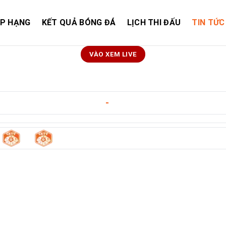
ẾP HẠNG
KẾT QUẢ BÓNG ĐÁ
LỊCH THI ĐẤU
TIN TỨC
VÀO XEM LIVE
Frontale
ngày 10/05/2026
-
14:00
1
0
l
-
Kawasaki Frontale