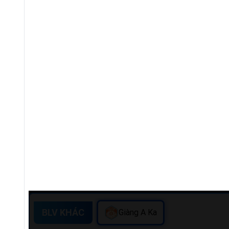
BLV KHÁC
Giàng A Ka