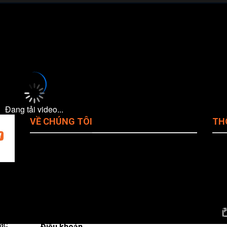
le
thuộc khuôn khổ
Japanese J1 League
sẽ diễn ra vào lúc
14:00
.
Đang tải video...
VỀ CHÚNG TÔI
TH
Giới Thiệu Cakhiatv
Tên
Ema
Chính Sách Bảo Mật
đá
Pho
ho
Quy Định Bản Quyền
Web
iện
Địa 
Liên Hệ CakhiaTV
Phò
ác
Điều khoản