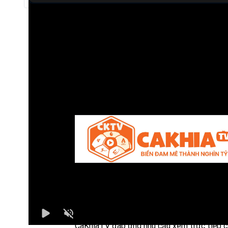
Trực tiếp bóng đá Kashiwa Reysol vs Kawasaki Fronta
Trận đấu giữa
Kashiwa Reysol
và
Kawasaki Frontale
Bình luận viên:
Giàng A Mèo
Tỷ số hiện tại:
1 - 0
CaKhiaTV
là một nền tảng trực tiếp bóng 
chất lượng, mang đến trải nghiệm tối ưu c
người hâm mộ môn thể thao vua. Với giao d
đơn giản, thân thiện cùng tốc độ tải nhanh,
CaKhiaTV đáp ứng nhu cầu xem trực tiếp c