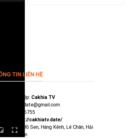
ÔNG TIN LIÊN HỆ
 doanh nghiệp:
Cakhia TV
il:
cakhiatvdate@gmail.com
ne: 0929386755
site:
https://cakhiatv.date/
Chỉ:
135 P. Hồ Sen, Hàng Kênh, Lê Chân, Hải
ng, Việt Nam