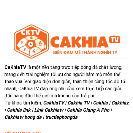
CaKhiaTV
là một nền tảng trực tiếp bóng đá chất lượng,
mang đến trải nghiệm tối ưu cho người hâm mộ môn thể
thao vua. Với giao diện đơn giản, thân thiện cùng tốc độ tải
nhanh, CaKhiaTV đáp ứng nhu cầu xem trực tiếp các giải
đấu hàng đầu thế giới mà không cần trả phí.
Từ khóa tìm kiếm:
CakhiaTV | Cakhia TV | Cakhia | Cakhiaz
| Cakhia link | Link Cakhiatv | Cakhia Giang A Pho |
Cakhiatv bong da | tructiepbongda