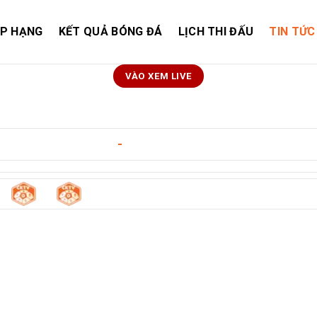
ẾP HẠNG
KẾT QUẢ BÓNG ĐÁ
LỊCH THI ĐẤU
TIN TỨC
VÀO XEM LIVE
adt
ngày 11/05/2026
-
22:00
0
0
us
-
Hermannstadt