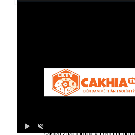
Trực tiếp bóng đá Metaloglobus vs Hermannstadt
Trận đấu giữa
Metaloglobus
và
Hermannstadt
thuộc
Bình luận viên:
GIÀNG A TỨ
Tỷ số hiện tại:
0 - 0
CaKhiaTV
là một nền tảng trực tiếp bóng 
chất lượng, mang đến trải nghiệm tối ưu c
người hâm mộ môn thể thao vua. Với giao d
đơn giản, thân thiện cùng tốc độ tải nhanh,
CaKhiaTV đáp ứng nhu cầu xem trực tiếp c