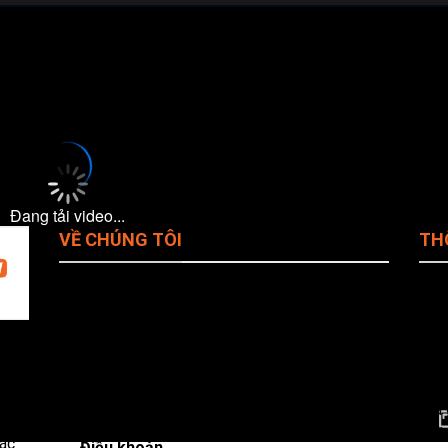
 khuôn khổ
Romanian Super Liga
sẽ diễn ra vào lúc
22:00
.
Đang tải video...
VỀ CHÚNG TÔI
TH
Giới Thiệu Cakhiatv
Tên
Ema
Chính Sách Bảo Mật
đá
Pho
ho
Quy Định Bản Quyền
Web
iện
Địa 
Liên Hệ CakhiaTV
Phò
ác
Điều khoản