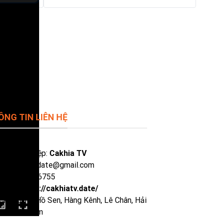
ÔNG TIN LIÊN HỆ
 doanh nghiệp:
Cakhia TV
il:
cakhiatvdate@gmail.com
ne: 0929386755
site:
https://cakhiatv.date/
Chỉ:
135 P. Hồ Sen, Hàng Kênh, Lê Chân, Hải
ng, Việt Nam