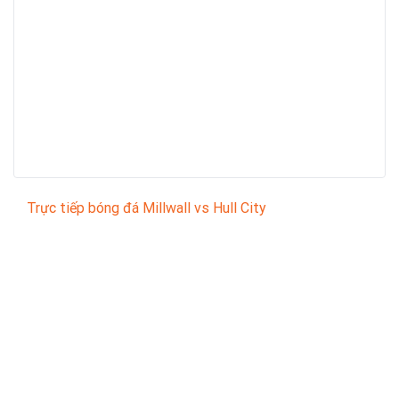
Trực tiếp bóng đá Millwall vs Hull City
Trận đấu giữa
Millwall
và
Hull City
thuộc khuôn khổ
English Football League Championship
sẽ diễn ra
vào lúc
02:00
.
Bình luận viên:
Giàng A Long
Tỷ số hiện tại:
0 - 0