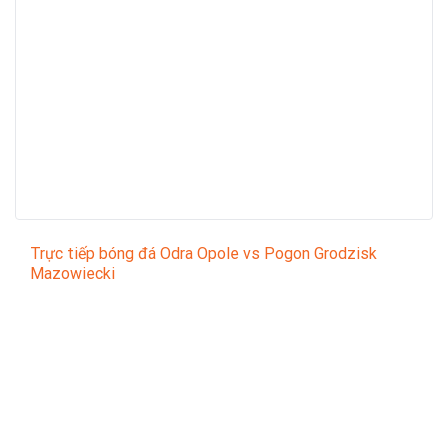
Trực tiếp bóng đá Odra Opole vs Pogon Grodzisk
Mazowiecki
Trận đấu giữa
Odra Opole
và
Pogon Grodzisk
Mazowiecki
thuộc khuôn khổ
Poland Liga 1
sẽ diễn ra
vào lúc
23:30
.
Bình luận viên:
Thích Đủ Thứ
Tỷ số hiện tại:
0 - 0