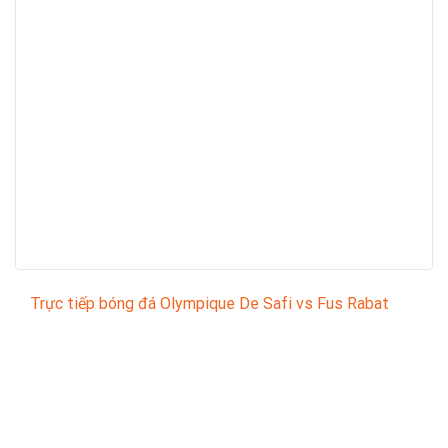
Trực tiếp bóng đá Olympique De Safi vs Fus Rabat
Trận đấu giữa
Olympique De Safi
và
Fus Rabat
thuộc
khuôn khổ
The Botola Pro
sẽ diễn ra vào lúc
23:00
.
Bình luận viên:
GIÀNG A MÂY
Tỷ số hiện tại:
0 - 0