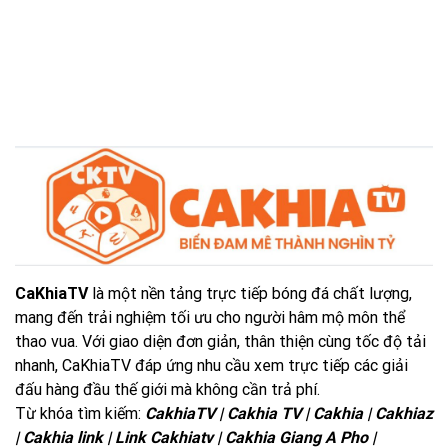
Bình luận viên:
Giàng A Húp
Tỷ số hiện tại:
0 - 3
CaKhiaTV
là một nền tảng trực tiếp bóng đá chất lượng,
mang đến trải nghiệm tối ưu cho người hâm mộ môn thể
thao vua. Với giao diện đơn giản, thân thiện cùng tốc độ tải
nhanh, CaKhiaTV đáp ứng nhu cầu xem trực tiếp các giải
đấu hàng đầu thế giới mà không cần trả phí.
Từ khóa tìm kiếm:
CakhiaTV | Cakhia TV | Cakhia | Cakhiaz
| Cakhia link | Link Cakhiatv | Cakhia Giang A Pho |