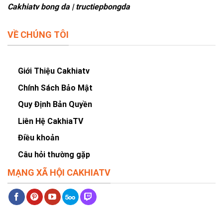
Cakhiatv bong da | tructiepbongda
VỀ CHÚNG TÔI
Giới Thiệu Cakhiatv
Chính Sách Bảo Mật
Quy Định Bản Quyền
Liên Hệ CakhiaTV
Điều khoản
Câu hỏi thường gặp
MẠNG XÃ HỘI CAKHIATV