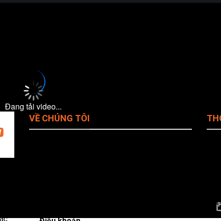
uôn khổ
Spanish La Liga
sẽ diễn ra vào lúc
19:00
.
Đang tải video...
VỀ CHÚNG TÔI
TH
Giới Thiệu Cakhiatv
Tên
Ema
Chính Sách Bảo Mật
đá
Pho
ho
Quy Định Bản Quyền
Web
iện
Địa 
Liên Hệ CakhiaTV
Phò
ác
Điều khoản