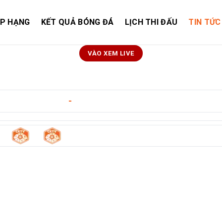
ẾP HẠNG
KẾT QUẢ BÓNG ĐÁ
LỊCH THI ĐẤU
TIN TỨC
VÀO XEM LIVE
ngày 10/05/2026
-
19:00
1
1
rca
-
Villarreal Cf