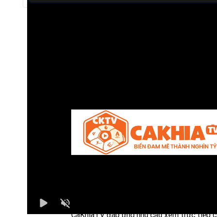
Trực tiếp bóng đá Rcd Mallorca vs Villarreal Cf
Trận đấu giữa
Rcd Mallorca
và
Villarreal Cf
thuộc kh
Bình luận viên:
Giàng A Mèo
Tỷ số hiện tại:
1 - 1
CaKhiaTV
là một nền tảng trực tiếp bóng 
chất lượng, mang đến trải nghiệm tối ưu c
người hâm mộ môn thể thao vua. Với giao d
đơn giản, thân thiện cùng tốc độ tải nhanh,
CaKhiaTV đáp ứng nhu cầu xem trực tiếp c