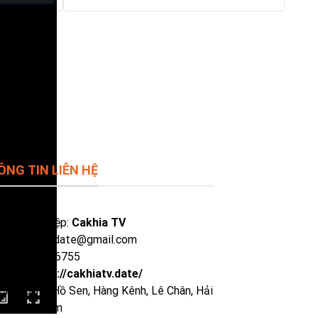
ÔNG TIN LIÊN HỆ
 doanh nghiệp:
Cakhia TV
il:
cakhiatvdate@gmail.com
ne: 0929386755
site:
https://cakhiatv.date/
Chỉ:
135 P. Hồ Sen, Hàng Kênh, Lê Chân, Hải
ng, Việt Nam