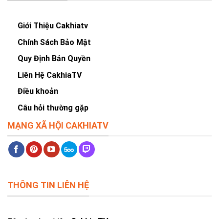
Giới Thiệu Cakhiatv
Chính Sách Bảo Mật
Quy Định Bản Quyền
Liên Hệ CakhiaTV
Điều khoản
Câu hỏi thường gặp
MẠNG XÃ HỘI CAKHIATV
THÔNG TIN LIÊN HỆ