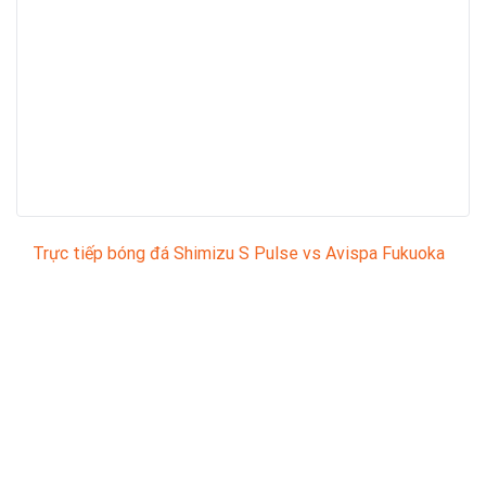
Trực tiếp bóng đá Shimizu S Pulse vs Avispa Fukuoka
Trận đấu giữa
Shimizu S Pulse
và
Avispa Fukuoka
thuộc khuôn khổ
Japanese J1 League
sẽ diễn ra vào
lúc
12:00
.
Bình luận viên:
GIÀNG A PHỆ
Tỷ số hiện tại:
1 - 1