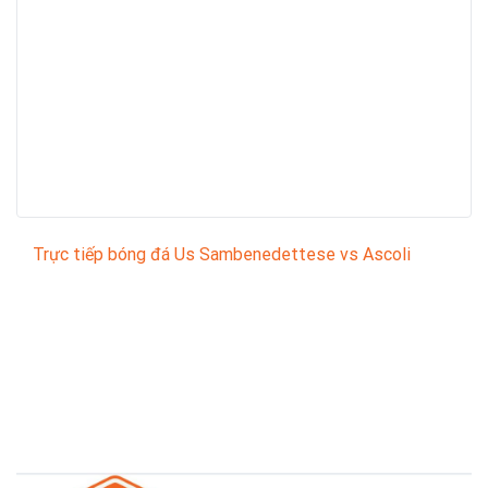
Trực tiếp bóng đá Us Sambenedettese vs Ascoli
Trận đấu giữa
Us Sambenedettese
và
Ascoli
thuộc
khuôn khổ
Italian Serie C
sẽ diễn ra vào lúc
03:00
.
Bình luận viên:
NHÀ ĐÀI
Tỷ số hiện tại:
0 - 0