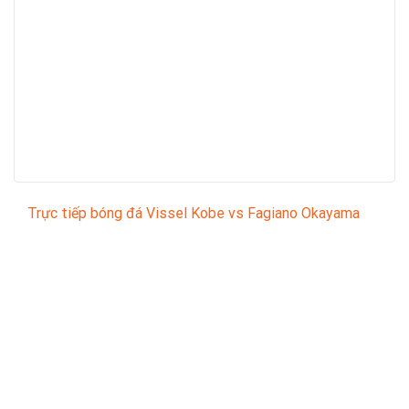
Trực tiếp bóng đá Vissel Kobe vs Fagiano Okayama
Trận đấu giữa
Vissel Kobe
và
Fagiano Okayama
thuộc khuôn khổ
Japanese J1 League
sẽ diễn ra vào
lúc
12:00
.
Bình luận viên:
Giàng A Voi
Tỷ số hiện tại:
0 - 3