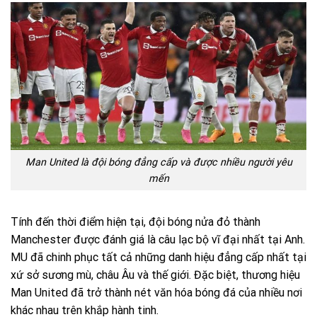
Man United là đội bóng đẳng cấp và được nhiều người yêu
mến
Tính đến thời điểm hiện tại, đội bóng nửa đỏ thành
Manchester được đánh giá là câu lạc bộ vĩ đại nhất tại Anh.
MU đã chinh phục tất cả những danh hiệu đẳng cấp nhất tại
xứ sở sương mù, châu Âu và thế giới. Đặc biệt, thương hiệu
Man United đã trở thành nét văn hóa bóng đá của nhiều nơi
khác nhau trên khắp hành tinh.