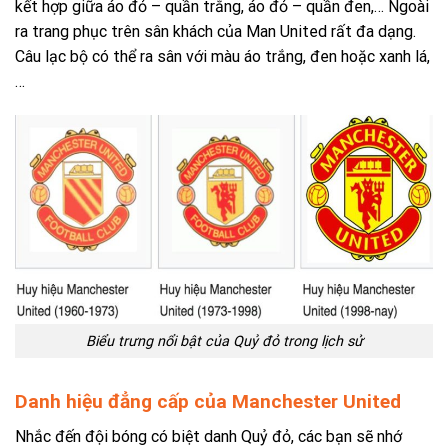
kết hợp giữa áo đỏ – quần trắng, áo đỏ – quần đen,… Ngoài
ra trang phục trên sân khách của Man United rất đa dạng.
Câu lạc bộ có thể ra sân với màu áo trắng, đen hoặc xanh lá,
…
Biểu trưng nổi bật của Quỷ đỏ trong lịch sử
Danh hiệu đẳng cấp của Manchester United
Nhắc đến đội bóng có biệt danh Quỷ đỏ, các bạn sẽ nhớ