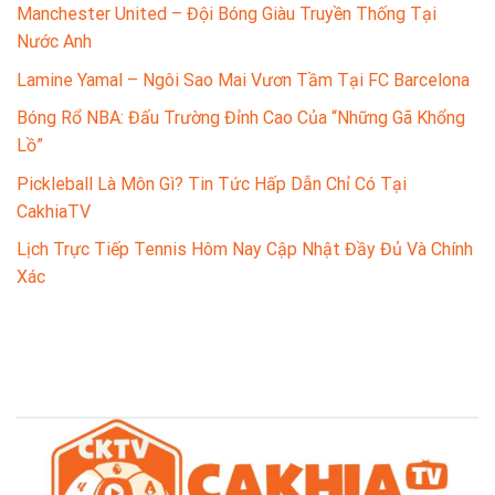
Manchester United – Đội Bóng Giàu Truyền Thống Tại
Nước Anh
Lamine Yamal – Ngôi Sao Mai Vươn Tầm Tại FC Barcelona
Bóng Rổ NBA: Đấu Trường Đỉnh Cao Của “Những Gã Khổng
Lồ”
Pickleball Là Môn Gì? Tin Tức Hấp Dẫn Chỉ Có Tại
CakhiaTV
Lịch Trực Tiếp Tennis Hôm Nay Cập Nhật Đầy Đủ Và Chính
Xác