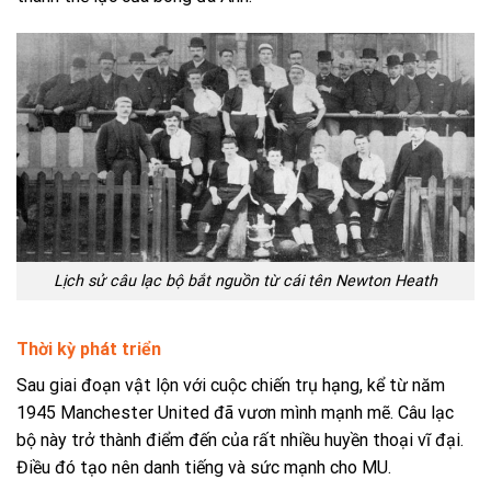
Lịch sử câu lạc bộ bắt nguồn từ cái tên Newton Heath
Thời kỳ phát triển
Sau giai đoạn vật lộn với cuộc chiến trụ hạng, kể từ năm
1945 Manchester United đã vươn mình mạnh mẽ. Câu lạc
bộ này trở thành điểm đến của rất nhiều huyền thoại vĩ đại.
Điều đó tạo nên danh tiếng và sức mạnh cho MU.