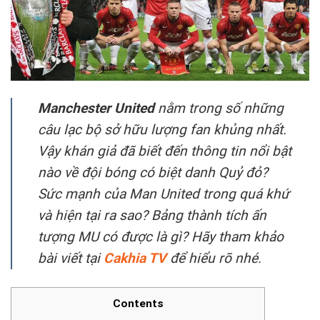
Manchester United
nằm trong số những
câu lạc bộ sở hữu lượng fan khủng nhất.
Vậy khán giả đã biết đến thông tin nổi bật
nào về đội bóng có biệt danh Quỷ đỏ?
Sức mạnh của Man United trong quá khứ
và hiện tại ra sao? Bảng thành tích ấn
tượng MU có được là gì? Hãy tham khảo
bài viết tại
Cakhia TV
để hiểu rõ nhé.
Contents