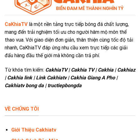
CaKhiaTV
là một nền tảng trực tiếp bóng đá chất lượng,
mang đến trải nghiệm tối ưu cho người hâm mộ môn thể
thao vua. Với giao diện đơn giản, thân thiện cùng tốc độ tải
nhanh, CaKhiaTV đáp ứng nhu cầu xem trực tiếp các giải
đấu hàng đầu thế giới mà không cần trả phí.
Từ khóa tìm kiếm:
CakhiaTV | Cakhia TV | Cakhia | Cakhiaz
| Cakhia link | Link Cakhiatv | Cakhia Giang A Pho |
Cakhiatv bong da | tructiepbongda
VỀ CHÚNG TÔI
Giới Thiệu Cakhiatv