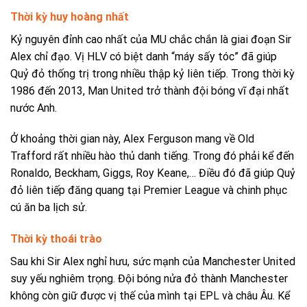
Thời kỳ huy hoàng nhất
Kỷ nguyên đỉnh cao nhất của MU chắc chắn là giai đoạn Sir
Alex chỉ đạo. Vị HLV có biệt danh “máy sấy tóc” đã giúp
Quỷ đỏ thống trị trong nhiều thập kỷ liên tiếp. Trong thời kỳ
1986 đến 2013, Man United trở thành đội bóng vĩ đại nhất
nước Anh.
Ở khoảng thời gian này, Alex Ferguson mang về Old
Trafford rất nhiều hào thủ danh tiếng. Trong đó phải kể đến
Ronaldo, Beckham, Giggs, Roy Keane,… Điều đó đã giúp Quỷ
đỏ liên tiếp đăng quang tại Premier League và chinh phục
cú ăn ba lịch sử.
Thời kỳ thoái trào
Sau khi Sir Alex nghỉ hưu, sức mạnh của Manchester United
suy yếu nghiêm trọng. Đội bóng nửa đỏ thành Manchester
không còn giữ được vị thế của mình tại EPL và châu Âu. Kể