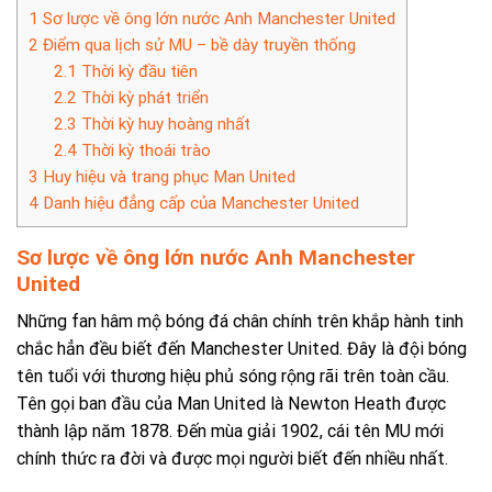
1
Sơ lược về ông lớn nước Anh Manchester United
2
Điểm qua lịch sử MU – bề dày truyền thống
2.1
Thời kỳ đầu tiên
2.2
Thời kỳ phát triển
2.3
Thời kỳ huy hoàng nhất
2.4
Thời kỳ thoái trào
3
Huy hiệu và trang phục Man United
4
Danh hiệu đẳng cấp của Manchester United
Sơ lược về ông lớn nước Anh Manchester
United
Những fan hâm mộ bóng đá chân chính trên khắp hành tinh
chắc hẳn đều biết đến Manchester United. Đây là đội bóng
tên tuổi với thương hiệu phủ sóng rộng rãi trên toàn cầu.
Tên gọi ban đầu của Man United là Newton Heath được
thành lập năm 1878. Đến mùa giải 1902, cái tên MU mới
chính thức ra đời và được mọi người biết đến nhiều nhất.