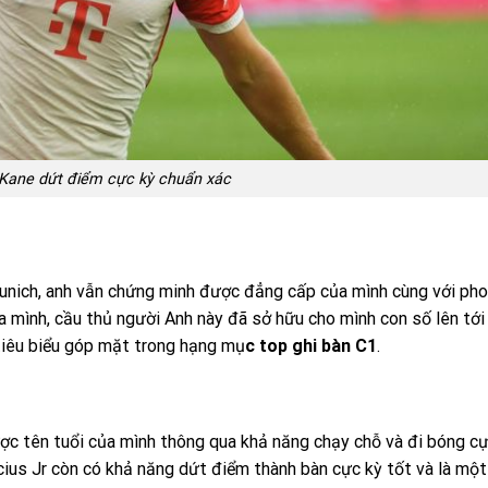
 Kane dứt điểm cực kỳ chuẩn xác
Munich, anh vẫn chứng minh được đẳng cấp của mình cùng với ph
a mình, cầu thủ người Anh này đã sở hữu cho mình con số lên tới
tiêu biểu góp mặt trong hạng mụ
c top ghi bàn C1
.
ợc tên tuổi của mình thông qua khả năng chạy chỗ và đi bóng c
icius Jr còn có khả năng dứt điểm thành bàn cực kỳ tốt và là một