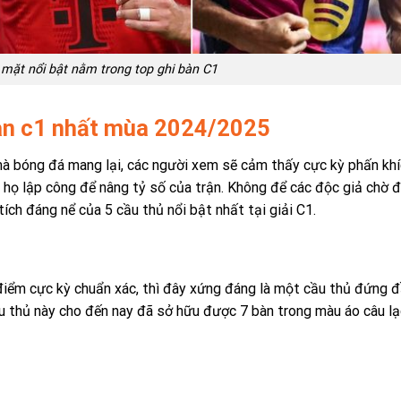
mặt nổi bật nằm trong top ghi bàn C1
 bàn c1 nhất mùa 2024/2025
mà bóng đá mang lại, các người xem sẽ cảm thấy cực kỳ phấn kh
a họ lập công để nâng tỷ số của trận. Không để các độc giả chờ đ
tích đáng nể của 5 cầu thủ nổi bật nhất tại giải C1.
điểm cực kỳ chuẩn xác, thì đây xứng đáng là một cầu thủ đứng 
ầu thủ này cho đến nay đã sở hữu được 7 bàn trong màu áo câu lạ