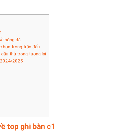
1
về bóng đá
c hơn trong trận đấu
cầu thủ trong tương lai
a 2024/2025
ề top ghi bàn c1