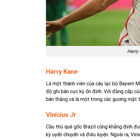
Harry
Harry Kane
Là một thành viên của câu lạc bộ Bayern 
độ ghi bàn cực kỳ ổn định. Với đẳng cấp củ
bàn thắng và là một trong các gương mặt 
Vinícius Jr
Cầu thủ quê gốc Brazil cũng khẳng định đư
kỳ uyển chuyển và điêu luyện. Ngoài ra, Vin