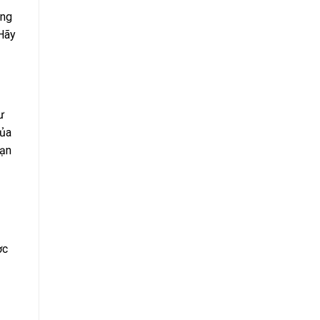
ông
 Hãy
ư
của
oạn
ợc