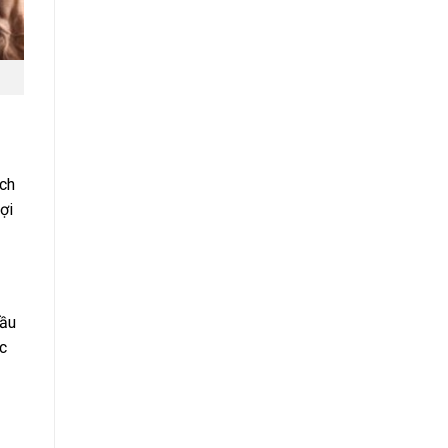
ích
ợi
đầu
c