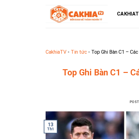
Skip
to
CAKHIAT
content
CakhiaTV
-
Tin tức
-
Top Ghi Bàn C1 – Các
Top Ghi Bàn C1 – C
POS
13
Th1