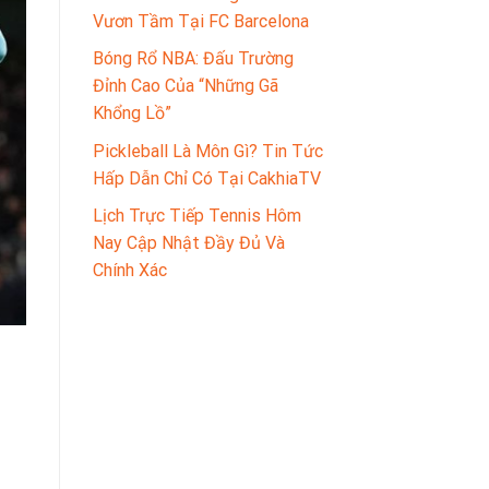
Vươn Tầm Tại FC Barcelona
Bóng Rổ NBA: Đấu Trường
Đỉnh Cao Của “Những Gã
Khổng Lồ”
Pickleball Là Môn Gì? Tin Tức
Hấp Dẫn Chỉ Có Tại CakhiaTV
Lịch Trực Tiếp Tennis Hôm
Nay Cập Nhật Đầy Đủ Và
Chính Xác