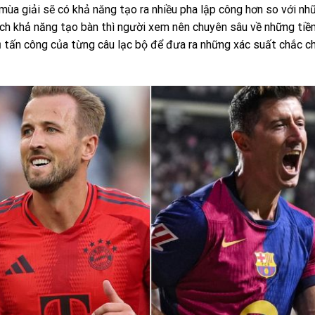
mùa giải sẽ có khả năng tạo ra nhiều pha lập công hơn so với nh
tích khả năng tạo bàn thì người xem nên chuyên sâu về những tiề
 tấn công của từng câu lạc bộ để đưa ra những xác suất chắc c