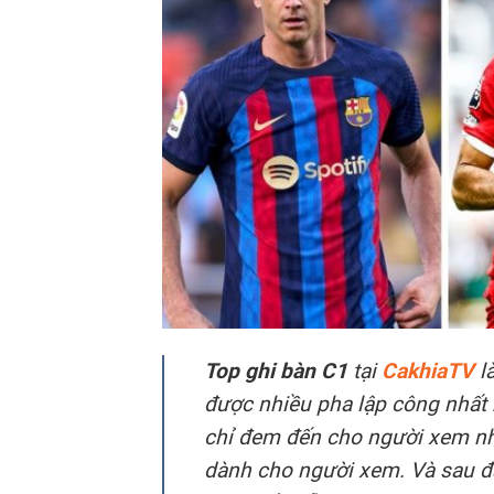
Top ghi bàn C1
tại
CakhiaTV
l
được nhiều pha lập công nhất
chỉ đem đến cho người xem nh
dành cho người xem. Và sau đâ